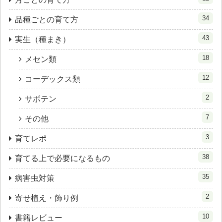
34
品種ごとの育て方
43
実生（種まき）
18
メセン類
12
コーデックス類
2
サボテン
7
その他
3
育てレポ
38
育てる上で必要になるもの
35
病害虫対策
2
寄せ植え・飾り例
10
書籍レビュー