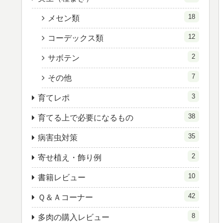
18
メセン類
12
コーデックス類
2
サボテン
7
その他
3
育てレポ
38
育てる上で必要になるもの
35
病害虫対策
2
寄せ植え・飾り例
10
書籍レビュー
42
Ｑ＆Ａコーナー
8
多肉の購入レビュー