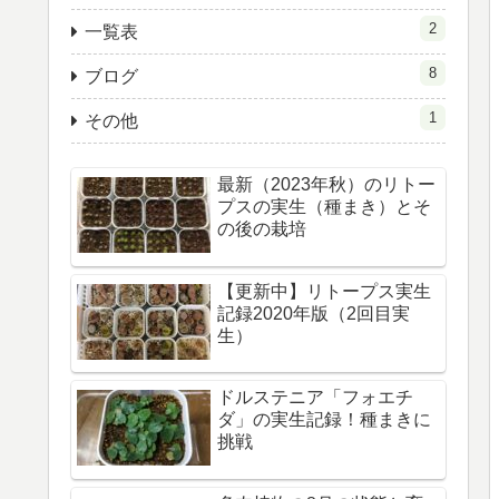
2
一覧表
8
ブログ
1
その他
最新（2023年秋）のリトー
プスの実生（種まき）とそ
の後の栽培
【更新中】リトープス実生
記録2020年版（2回目実
生）
ドルステニア「フォエチ
ダ」の実生記録！種まきに
挑戦