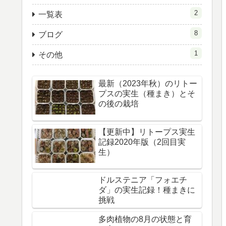
2
一覧表
8
ブログ
1
その他
最新（2023年秋）のリトー
プスの実生（種まき）とそ
の後の栽培
【更新中】リトープス実生
記録2020年版（2回目実
生）
ドルステニア「フォエチ
ダ」の実生記録！種まきに
挑戦
多肉植物の8月の状態と育