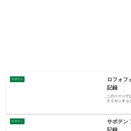
ロフォフ
サボテン
記録
このページで
スイカンギョ
サボテン
サボテン
記録