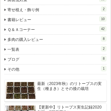
2
寄せ植え・飾り例
10
書籍レビュー
42
Ｑ＆Ａコーナー
8
多肉の購入レビュー
2
一覧表
8
ブログ
1
その他
最新（2023年秋）のリトープスの実
生（種まき）とその後の栽培
【更新中】リトープス実生記録2020