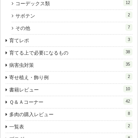
12
コーデックス類
2
サボテン
7
その他
3
育てレポ
38
育てる上で必要になるもの
35
病害虫対策
2
寄せ植え・飾り例
10
書籍レビュー
42
Ｑ＆Ａコーナー
8
多肉の購入レビュー
2
一覧表