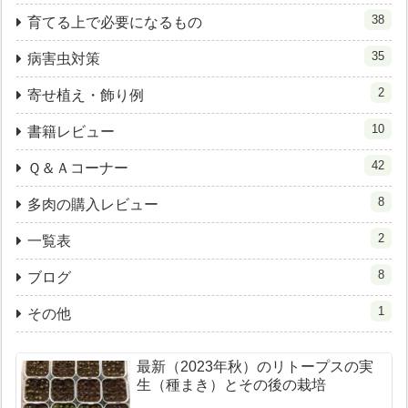
38
育てる上で必要になるもの
35
病害虫対策
2
寄せ植え・飾り例
10
書籍レビュー
42
Ｑ＆Ａコーナー
8
多肉の購入レビュー
2
一覧表
8
ブログ
1
その他
最新（2023年秋）のリトープスの実
生（種まき）とその後の栽培