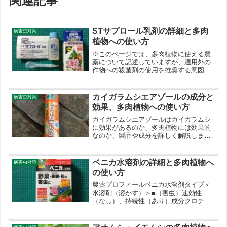
関連記事
STサプロール乳剤の詳細と多肉
病害虫対策
植物への使い方
※このページでは、多肉植物に使える農
薬について記述していますが、適用外の
作物への殺菌剤の使用を推奨する意図は
ありません。あらかじめご了承くださ
い。（多肉植物に使う場合、観葉植物へ
の適用がない農薬を使うと農薬取締法に
カイガラムシエアゾールの成分と
病害虫対策
抵触してしまうため、自己責...
効果、多肉植物への使い方
カイガラムシエアゾールはカイガラムシ
に効果があるのか、多肉植物には効果的
なのか、製品や成分を詳しく解説しま
す。
ベニカ水溶剤の詳細と多肉植物へ
病害虫対策
の使い方
農薬プロフィールベニカ水溶剤タイプ＜
水溶剤（溶かす）＞■（害虫）速効性
（なし）、持続性（あり）成分クロチア
ニジン（16.0%）多肉植物での主な用途
◆害虫：アブラムシ類、アオムシ、アザ
ミウマ類、コガネムシ類、コナジラミ