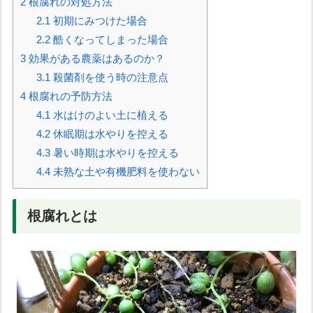
2
根腐れの対処方法
2.1
初期にみつけた場合
2.2
酷くなってしまった場合
3
効果がある農薬はあるのか？
3.1
殺菌剤を使う時の注意点
4
根腐れの予防方法
4.1
水はけのよい土に植える
4.2
休眠期は水やりを控える
4.3
暑い時期は水やりを控える
4.4
未熟な土や有機肥料を使わない
根腐れとは