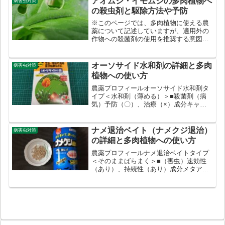
アオムシ・イモムシの多肉植物へ
病害虫対策
類、ハモグリバエ類、カイ...
の殺虫剤と駆除方法や予防
※このページでは、多肉植物に使える農
薬について記述していますが、適用外の
作物への殺菌剤の使用を推奨する意図は
ありません。あらかじめご了承くださ
い。（多肉植物に使う場合、観葉植物へ
の適用がない農薬を使うと農薬取締法に
オーソサイド水和剤の詳細と多肉
病害虫対策
抵触してしまうため、自己責...
植物への使い方
農薬プロフィールオーソサイド水和剤タ
イプ＜水和剤（薄める）＞■殺菌剤（病
気）予防（〇）、治療（×）成分キャプ
タン（80%）多肉植物での主な用途◆害
虫：×◆病気：茎腐病、立枯病、苗立枯
病、黒星病、灰色かび病、炭疽病、葉腐
ナメ退治ベイト（ナメクジ退治）
病害虫対策
病など希釈倍率300～...
の詳細と多肉植物への使い方
農薬プロフィールナメ退治ベイトタイプ
＜そのままばらまく＞■（害虫）速効性
（あり）、持続性（あり）成分メタアル
デヒド多肉植物での主な用途◆害虫：ナ
メクジ、カタツムリ希釈倍率そのまま土
の上にばらまくその他におい：弱いにお
いあり色：薄茶色沈殿：－...