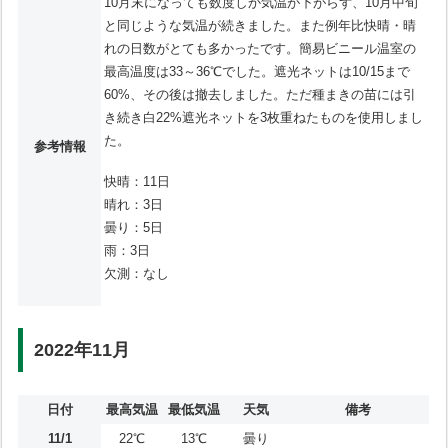
10月末になっても数度しか気温が下がらず、10月中旬
と同じような気温が続きました。また例年比快晴・晴
れの日数がとても多かったです。簡易ビニール温室の
最高温度は33～36℃でした。遮光ネットは10/15まで
60%、その後は撤去しました。ただ種まきの苗には引
き続き白22%遮光ネットを3枚重ねたものを使用しまし
た。
参考情報
快晴：11日
晴れ：3日
曇り：5日
雨：3日
欠測：なし
2022年11月
日付
最高気温
最低気温
天気
備考
11/1
22℃
13℃
曇り