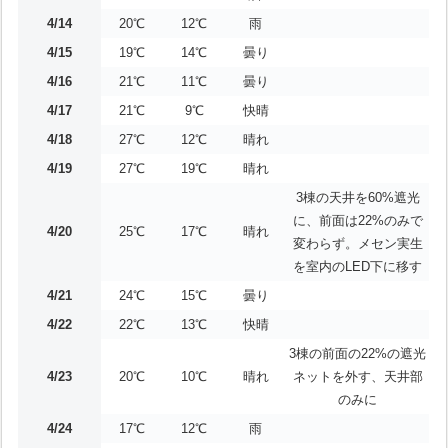
4/14
20℃
12℃
雨
4/15
19℃
14℃
曇り
4/16
21℃
11℃
曇り
4/17
21℃
9℃
快晴
4/18
27℃
12℃
晴れ
4/19
27℃
19℃
晴れ
3棟の天井を60%遮光
に、前面は22%のみで
4/20
25℃
17℃
晴れ
変わらず。メセン実生
を室内のLED下に移す
4/21
24℃
15℃
曇り
4/22
22℃
13℃
快晴
3棟の前面の22%の遮光
4/23
20℃
10℃
晴れ
ネットを外す、天井部
のみに
4/24
17℃
12℃
雨