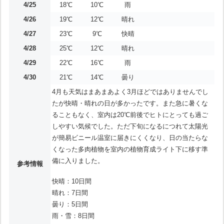
4/25
18℃
10℃
雨
4/26
19℃
12℃
晴れ
4/27
23℃
9℃
快晴
4/28
25℃
12℃
晴れ
4/29
22℃
16℃
雨
4/30
21℃
14℃
曇り
4月も天気はまあまあよく3月ほどではありませんでし
たが快晴・晴れの日が多かったです。また急に暑くな
ることもなく、室内は20℃前後でヒトにとっても過ご
しやすい気候でした。ただ下旬になるにつれて太陽光
が簡易ビニール温室に届きにくくなり、日の当たらな
くなった多肉植物を室内の植物育成ライト下に移す準
備に入りました。
参考情報
快晴：10日間
晴れ：7日間
曇り：5日間
雨・雪：8日間