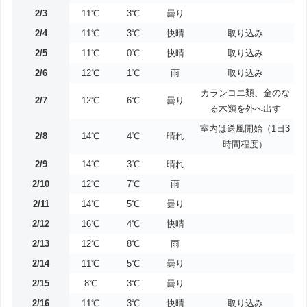
2/3
11℃
3℃
曇り
2/4
11℃
3℃
快晴
取り込み
2/5
11℃
0℃
快晴
取り込み
2/6
12℃
1℃
雨
取り込み
カランコエ類、金のな
2/7
12℃
6℃
曇り
る木類を外へ出す
室内は送風開始（1日3
2/8
14℃
4℃
晴れ
時間程度）
2/9
14℃
3℃
晴れ
2/10
12℃
7℃
雨
2/11
14℃
5℃
曇り
2/12
16℃
4℃
快晴
2/13
12℃
8℃
雨
2/14
11℃
5℃
曇り
2/15
8℃
3℃
曇り
2/16
11℃
3℃
快晴
取り込み