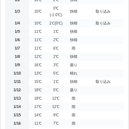
0℃
1/3
10℃
快晴
取り込み
(-1.0℃)
1/4
10℃
1℃(0℃)
快晴
取り込み
1/5
11℃
1℃
快晴
1/6
11℃
2℃
快晴
1/7
11℃
6℃
雨
1/8
12℃
2℃
快晴
1/9
16℃
3℃
曇り
1/10
13℃
5℃
晴れ
1/11
15℃
1℃
快晴
取り込み
1/12
18℃
5℃
曇り
1/13
18℃
12℃
雨
1/14
17℃
12℃
雨
1/15
14℃
9℃
雨
1/16
11℃
7℃
雨