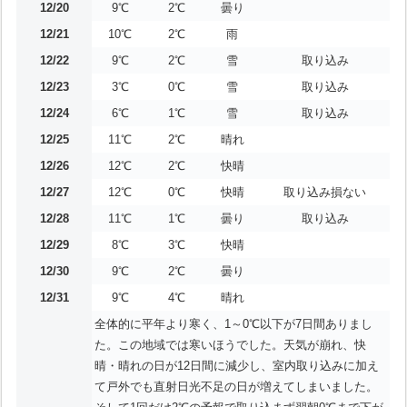
12/20
9℃
2℃
曇り
12/21
10℃
2℃
雨
12/22
9℃
2℃
雪
取り込み
12/23
3℃
0℃
雪
取り込み
12/24
6℃
1℃
雪
取り込み
12/25
11℃
2℃
晴れ
12/26
12℃
2℃
快晴
12/27
12℃
0℃
快晴
取り込み損ない
12/28
11℃
1℃
曇り
取り込み
12/29
8℃
3℃
快晴
12/30
9℃
2℃
曇り
12/31
9℃
4℃
晴れ
全体的に平年より寒く、1～0℃以下が7日間ありまし
た。この地域では寒いほうでした。天気が崩れ、快
晴・晴れの日が12日間に減少し、室内取り込みに加え
て戸外でも直射日光不足の日が増えてしまいました。