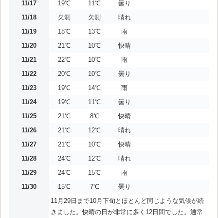
11/17
19℃
11℃
曇り
11/18
欠測
欠測
晴れ
11/19
18℃
13℃
雨
11/20
21℃
10℃
快晴
11/21
22℃
10℃
雨
11/22
20℃
10℃
曇り
11/23
19℃
14℃
雨
11/24
19℃
11℃
曇り
11/25
21℃
8℃
快晴
11/26
21℃
12℃
晴れ
11/27
21℃
10℃
快晴
11/28
24℃
12℃
晴れ
11/29
24℃
15℃
雨
11/30
15℃
7℃
曇り
11月29日まで10月下旬とほとんど同じような気候が続
きました。快晴の日が非常に多く12日間でした。通常