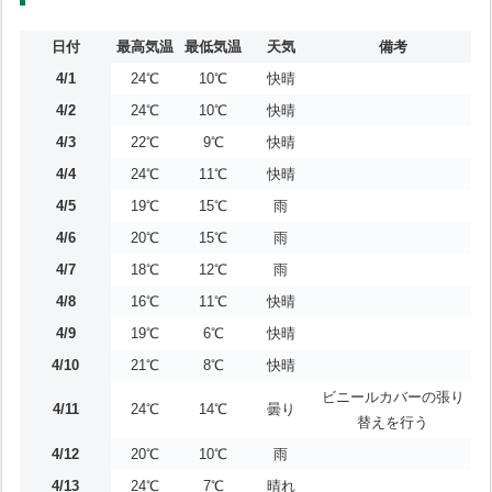
日付
最高気温
最低気温
天気
備考
4/1
24℃
10℃
快晴
4/2
24℃
10℃
快晴
4/3
22℃
9℃
快晴
4/4
24℃
11℃
快晴
4/5
19℃
15℃
雨
4/6
20℃
15℃
雨
4/7
18℃
12℃
雨
4/8
16℃
11℃
快晴
4/9
19℃
6℃
快晴
4/10
21℃
8℃
快晴
ビニールカバーの張り
4/11
24℃
14℃
曇り
替えを行う
4/12
20℃
10℃
雨
4/13
24℃
7℃
晴れ