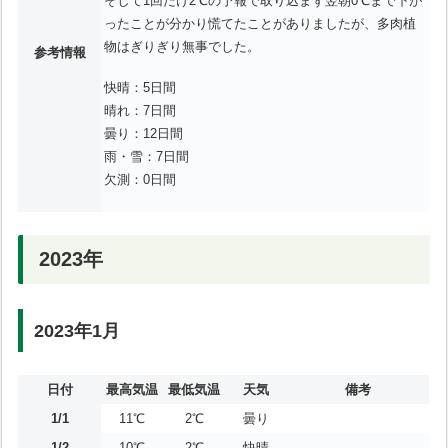
そして1回だけ2℃の予報で取り込まず翌朝0℃まで下が
ったことが分かり慌てたことがありましたが、多肉植
物はぎりぎり無事でした。
参考情報
快晴：5日間
晴れ：7日間
曇り：12日間
雨・雪：7日間
欠測：0日間
2023年
2023年1月
日付
最高気温
最低気温
天気
備考
1/1
11℃
2℃
曇り
1/2
10℃
2℃
快晴