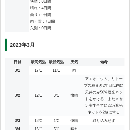
快晴：8日間
晴れ：4日間
曇り：9日間
雨・雪：7日間
欠測：0日間
2023年3月
日付
最高気温
最低気温
天気
備考
3/1
17℃
11℃
雨
アエオニウム、リトー
プス種まき2年目以内に
天井のみ50%遮光ネッ
3/2
12℃
3℃
快晴
トをかける、またメセ
ン実生全てに22%遮光
ネットを2枚にする
3/3
13℃
1℃
快晴
取り込みせず
3/4
16℃
5℃
晴れ