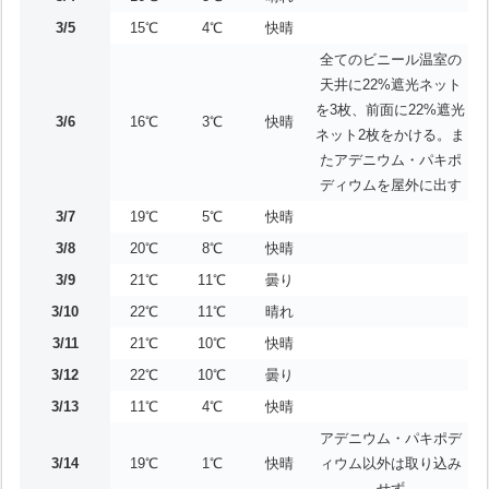
3/5
15℃
4℃
快晴
全てのビニール温室の
天井に22%遮光ネット
を3枚、前面に22%遮光
3/6
16℃
3℃
快晴
ネット2枚をかける。ま
たアデニウム・パキポ
ディウムを屋外に出す
3/7
19℃
5℃
快晴
3/8
20℃
8℃
快晴
3/9
21℃
11℃
曇り
3/10
22℃
11℃
晴れ
3/11
21℃
10℃
快晴
3/12
22℃
10℃
曇り
3/13
11℃
4℃
快晴
アデニウム・パキポデ
3/14
19℃
1℃
快晴
ィウム以外は取り込み
せず