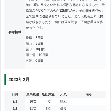
年に1度の寒波といわれる猛烈な寒さになりました。最
低気温が5℃以下の火が12日間続き、その間多肉植物も
全て室内に避難させていました。また天気も上旬は快
晴が続きましたが中旬には雨が続き、下旬は曇りが多
かったです。
参考情報
快晴：8日間
晴れ：3日間
曇り：10日間
雨・雪：10日間
欠測：0日間
2023年2月
日付
最高気温
最低気温
天気
備考
2/1
16℃
4℃
晴れ
2/2
11℃
5℃
曇り