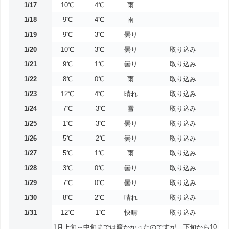
1/17
10℃
4℃
雨
1/18
9℃
4℃
雨
1/19
9℃
3℃
曇り
1/20
10℃
3℃
曇り
取り込み
1/21
9℃
1℃
曇り
取り込み
1/22
8℃
0℃
雨
取り込み
1/23
12℃
4℃
晴れ
取り込み
1/24
7℃
-3℃
雪
取り込み
1/25
1℃
-3℃
曇り
取り込み
1/26
5℃
-2℃
曇り
取り込み
1/27
5℃
1℃
雨
取り込み
1/28
3℃
0℃
曇り
取り込み
1/29
7℃
0℃
曇り
取り込み
1/30
8℃
2℃
晴れ
取り込み
1/31
12℃
-1℃
快晴
取り込み
1月上旬～中旬までは暖かかったのですが、下旬から10