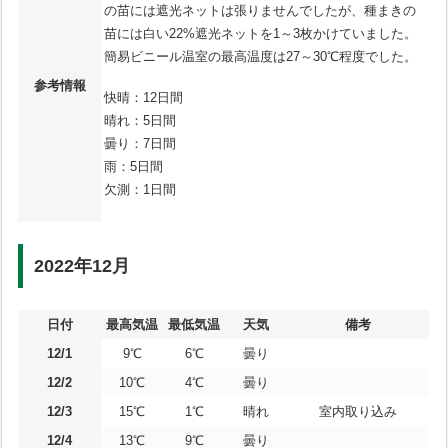
の苗には遮光ネットは張りませんでしたが、種まきの
苗には白い22%遮光ネットを1～3枚かけていました。
簡易ビニール温室の最高温度は27～30℃程度でした。
参考情報
快晴：12日間
晴れ：5日間
曇り：7日間
雨：5日間
欠測：1日間
2022年12月
日付
最高気温
最低気温
天気
備考
12/1
9℃
6℃
曇り
12/2
10℃
4℃
曇り
12/3
15℃
1℃
晴れ
室内取り込み
12/4
13℃
9℃
曇り