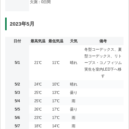
欠測：0日間
2023年5月
日付
最高気温
最低気温
天気
備考
冬型コーデックス、夏
型コーデックス、リト
5/1
21℃
11℃
晴れ
ープス・コノフィツム
実生を室内LED下へ移
す
5/2
24℃
10℃
晴れ
5/3
25℃
13℃
曇り
5/4
25℃
17℃
雨
5/5
26℃
17℃
曇り
5/6
23℃
17℃
雨
5/7
18℃
14℃
雨