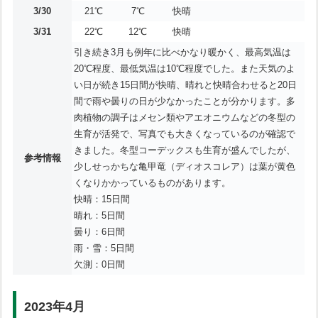
3/30
21℃
7℃
快晴
3/31
22℃
12℃
快晴
引き続き3月も例年に比べかなり暖かく、最高気温は
20℃程度、最低気温は10℃程度でした。また天気のよ
い日が続き15日間が快晴、晴れと快晴合わせると20日
間で雨や曇りの日が少なかったことが分かります。多
肉植物の調子はメセン類やアエオニウムなどの冬型の
生育が活発で、写真でも大きくなっているのが確認で
きました。冬型コーデックスも生育が盛んでしたが、
参考情報
少しせっかちな亀甲竜（ディオスコレア）は葉が黄色
くなりかかっているものがあります。
快晴：15日間
晴れ：5日間
曇り：6日間
雨・雪：5日間
欠測：0日間
2023年4月