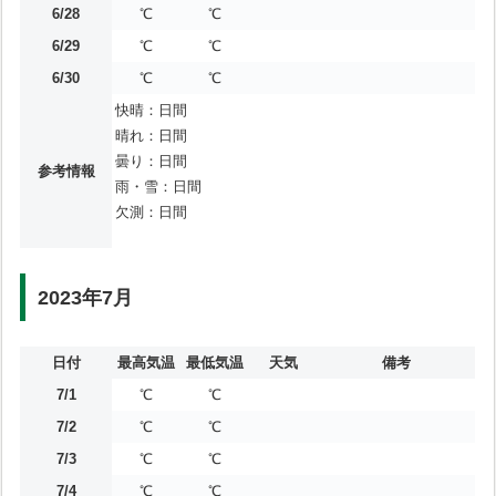
6/28
℃
℃
6/29
℃
℃
6/30
℃
℃
快晴：日間
晴れ：日間
曇り：日間
参考情報
雨・雪：日間
欠測：日間
2023年7月
日付
最高気温
最低気温
天気
備考
7/1
℃
℃
7/2
℃
℃
7/3
℃
℃
7/4
℃
℃