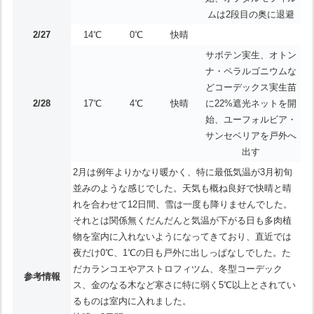
ムは2段目の奥に退避
2/27
14℃
0℃
快晴
サボテン実生、オトン
ナ・ペラルゴニウムな
どコーデックス実生苗
2/28
17℃
4℃
快晴
に22%遮光ネットを開
始、ユーフォルビア・
サンセベリアを戸外へ
出す
2月は例年よりかなり暖かく、特に最低気温が3月初旬
並みのような感じでした。天気も概ね良好で快晴と晴
れを合わせて12日間、雪は一度も降りませんでした。
それとは関係無くだんだんと気温が下がる日も多肉植
物を室内に入れないようになってきており、直近では
夜だけ0℃、1℃の日も戸外に出しっぱなしでした。た
だカランコエやアストロフィツム、冬型コーデック
参考情報
ス、金のなる木など寒さに特に弱く5℃以上とされてい
るものは室内に入れました。