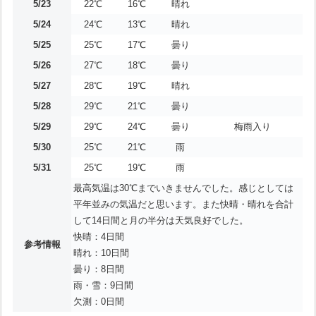
5/23
22℃
16℃
晴れ
5/24
24℃
13℃
晴れ
5/25
25℃
17℃
曇り
5/26
27℃
18℃
曇り
5/27
28℃
19℃
晴れ
5/28
29℃
21℃
曇り
5/29
29℃
24℃
曇り
梅雨入り
5/30
25℃
21℃
雨
5/31
25℃
19℃
雨
最高気温は30℃までいきませんでした。感じとしては
平年並みの気温だと思います。また快晴・晴れを合計
して14日間と月の半分は天気良好でした。
快晴：4日間
参考情報
晴れ：10日間
曇り：8日間
雨・雪：9日間
欠測：0日間