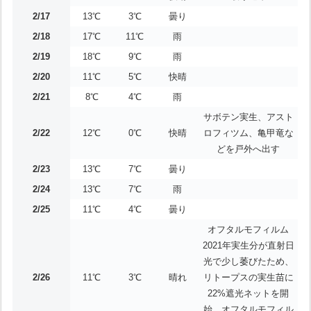
2/17
13℃
3℃
曇り
2/18
17℃
11℃
雨
2/19
18℃
9℃
雨
2/20
11℃
5℃
快晴
2/21
8℃
4℃
雨
サボテン実生、アスト
2/22
12℃
0℃
快晴
ロフィツム、亀甲竜な
どを戸外へ出す
2/23
13℃
7℃
曇り
2/24
13℃
7℃
雨
2/25
11℃
4℃
曇り
オフタルモフィルム
2021年実生分が直射日
光で少し萎びたため、
2/26
11℃
3℃
晴れ
リトープスの実生苗に
22%遮光ネットを開
始、オフタルモフィル