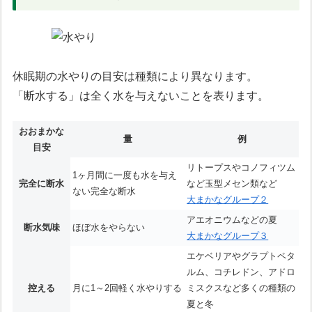
休眠期の水やりの目安は種類により異なります。
「断水する」は全く水を与えないことを表ります。
おおまかな
量
例
目安
リトープスやコノフィツム
1ヶ月間に一度も水を与え
完全に断水
など玉型メセン類など
ない完全な断水
大まかなグループ２
アエオニウムなどの夏
断水気味
ほぼ水をやらない
大まかなグループ３
エケベリアやグラプトペタ
ルム、コチレドン、アドロ
控える
月に1～2回軽く水やりする
ミスクスなど多くの種類の
夏と冬