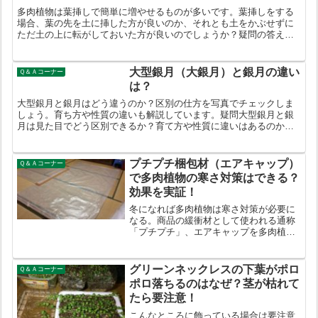
多肉植物は葉挿しで簡単に増やせるものが多いです。葉挿しをする
場合、葉の先を土に挿した方が良いのか、それとも土をかぶせずに
ただ土の上に転がしておいた方が良いのでしょうか？疑問の答え葉
挿しをする場合、時期によって土をかぶせたほうがよい場合とか
ぶ...
大型銀月（大銀月）と銀月の違い
Ｑ＆Ａコーナー
は？
大型銀月と銀月はどう違うのか？区別の仕方を写真でチェックしま
しょう。育ち方や性質の違いも解説しています。疑問大型銀月と銀
月は見た目でどう区別できるか？育て方や性質に違いはあるのか？
大きくなった銀月は大型銀月と区別できない？疑問の答え葉の付
き...
プチプチ梱包材（エアキャップ）
Ｑ＆Ａコーナー
で多肉植物の寒さ対策はできる？
効果を実証！
冬になれば多肉植物は寒さ対策が必要に
なる。商品の緩衝材として使われる通称
「プチプチ」、エアキャップを多肉植物
の棚（ビニール温室）に巻いたり覆った
りしたら効果があるだろうか？実際に試
して温度を計測、効果を検証してみた。
グリーンネックレスの下葉がポロ
Ｑ＆Ａコーナー
ポロ落ちるのはなぜ？茎が枯れて
たら要注意！
こんなところに飾っている場合は要注意