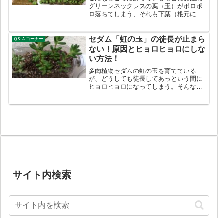
グリーンネックレスの葉（玉）がポロポ
ロ落ちてしまう、それも下葉（根元に近
い方）から腐って取れてしまい、だんだ
んそれが茎の先端に近づいてきた。さら
に根元の茎が細くなって枯れてき
セダム「虹の玉」の徒長が止まら
Ｑ＆Ａコーナー
た・・・そんなときの原因と対策...
ない！原因とヒョロヒョロにしな
い方法！
多肉植物セダムの虹の玉を育てている
が、どうしても徒長してあっという間に
ヒョロヒョロになってしまう。そんな場
合どうしたらうまく育てられるのでしょ
うか？疑問の答え虹の玉の徒長にはいく
つかの原因が考えられます。夏（6～9
月）に徒長してしまう・・・...
サイト内検索