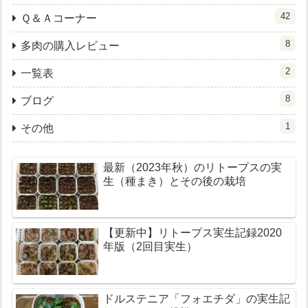
42
Ｑ＆Ａコーナー
8
多肉の購入レビュー
2
一覧表
8
ブログ
1
その他
最新（2023年秋）のリトープスの実
生（種まき）とその後の栽培
【更新中】リトープス実生記録2020
年版（2回目実生）
ドルステニア「フォエチダ」の実生記