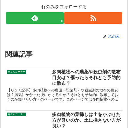
れのみをフォローする
0
れのみ
関連記事
多肉植物への農薬や殺虫剤の散布
Ｑ＆Ａコーナー
目安は？罹ったらそれとも予防的
に散布？
【Ｑ＆Ａ記事】多肉植物への農薬（殺菌剤）や殺虫剤の散布の目安
は？病気にかかった後にかけるのか？それとも予防的に散布してお
くのか知りたい方へのページです。このページでは多肉植物への農
薬の使用方法外の使い方を紹介していますが、積極的におすすめす
る意図はありません。あらかじめご了承ください。
多肉植物の葉挿しは土をかぶせた
Ｑ＆Ａコーナー
方が良いのか、土に挿さない方が
良い？