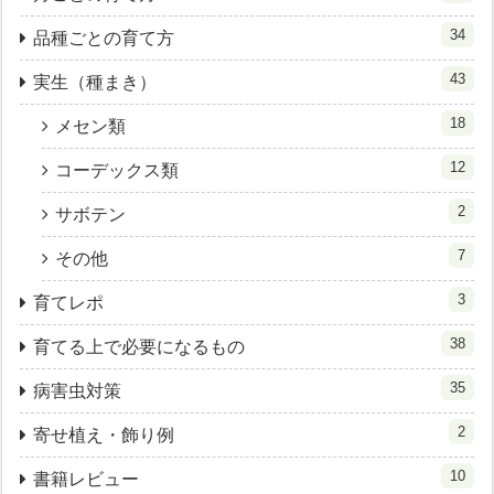
34
品種ごとの育て方
43
実生（種まき）
18
メセン類
12
コーデックス類
2
サボテン
7
その他
3
育てレポ
38
育てる上で必要になるもの
35
病害虫対策
2
寄せ植え・飾り例
10
書籍レビュー