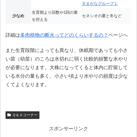
大まかなグループ１
生育期より回数や1回の量
少なめ
セネシオの夏と冬など
を控える
詳細は
多肉植物の断水ってどのくらいするの？
ページへ
また生育段階によっても異なり、休眠期であっても小さ
い苗（幼苗）のころは水切れに弱く比較的頻繁な水やり
が必要になります。大株になってくると体内に貯留して
いる水分の量も多く、小さい頃より水やりの頻度は少な
くてよくなります。
Ｑ＆Ａコーナー
スポンサーリンク