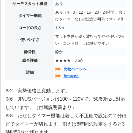
サーモスタット機能
あり
あり（4・8・12・16・20・24時間、およ
タイマー機能
びタイマーなしの設定が可能です）※8
コードの長さ
1.8m
マット本体が硬く波打ってやや使いづら
使いやすさ
い、コントローラは使いやすい
静音性
静か
総合評価
★★★★ 3.5点
比較ページへ
詳細
Amazon
※2 実勢価格は変動します。
※6 JP/USバージョンは100～120Vで、50/60Hzに対応
しています。（付属説明書より）
※8 ただしタイマー機能は著しく不正確で設定の半分ほ
どでタイマーが切れます。例えば8時間の設定をすると3
時間50分で切れます。