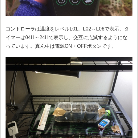
コントローラは温度をレベルL01、L02～L06で表示、タ
イマーは04H～24Hで表示し、交互に点滅するようにな
っています。真ん中は電源ON・OFFボタンです。