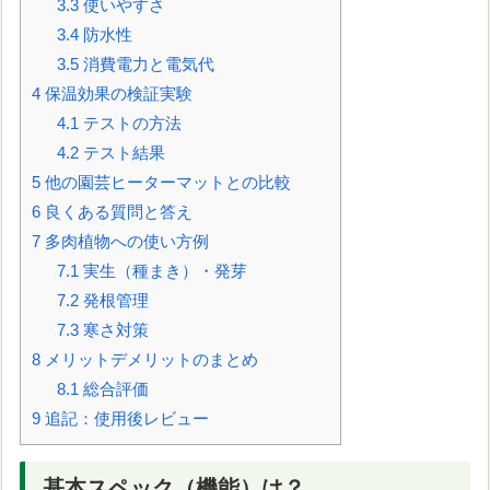
3.3
使いやすさ
3.4
防水性
3.5
消費電力と電気代
4
保温効果の検証実験
4.1
テストの方法
4.2
テスト結果
5
他の園芸ヒーターマットとの比較
6
良くある質問と答え
7
多肉植物への使い方例
7.1
実生（種まき）・発芽
7.2
発根管理
7.3
寒さ対策
8
メリットデメリットのまとめ
8.1
総合評価
9
追記：使用後レビュー
基本スペック（機能）は？