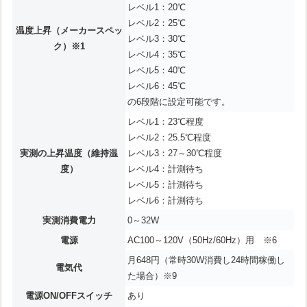
レベル1：20℃
レベル2：25℃
温度上昇（メーカースペッ
レベル3：30℃
ク）※1
レベル4：35℃
レベル5：40℃
レベル6：45℃
の6段階に設定可能です。
レベル1：23℃程度
レベル2：25.5℃程度
実測の上昇温度（維持温
レベル3：27～30℃程度
度）
レベル4：計測待ち
レベル5：計測待ち
レベル6：計測待ち
実測消費電力
0～32W
電源
AC100～120V（50Hz/60Hz）用 ※6
月648円（常時30W消費し24時間稼働し
電気代
た場合）※9
電源ON/OFFスイッチ
あり